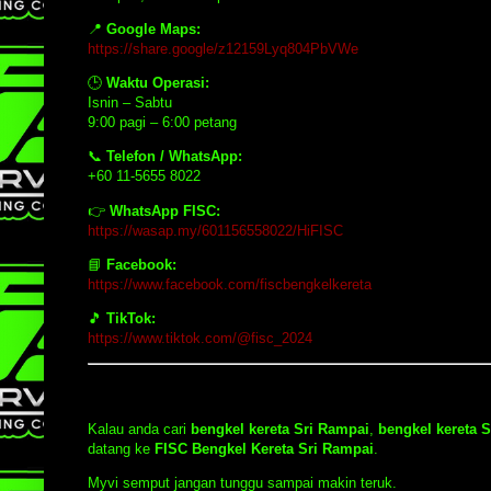
📍
Google Maps:
https://share.google/z12159Lyq804PbVWe
🕒
Waktu Operasi:
Isnin – Sabtu
9:00 pagi – 6:00 petang
📞
Telefon / WhatsApp:
+60 11-5655 8022
👉
WhatsApp FISC:
https://wasap.my/601156558022/HiFISC
📘
Facebook:
https://www.facebook.com/fiscbengkelkereta
🎵
TikTok:
https://www.tiktok.com/@fisc_2024
Kalau anda cari
bengkel kereta Sri Rampai
,
bengkel kereta 
datang ke
FISC Bengkel Kereta Sri Rampai
.
Myvi semput jangan tunggu sampai makin teruk.