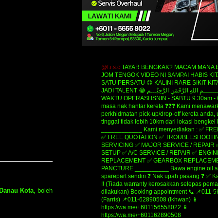
@f.i.s.c
TAYAR BENGKAK? MACAM MANA B
JOM TENGOK VIDEO NI SAMPAI HABIS KIT
SATU PERSATU 😉 KALINI RARE SIKIT KIT
JADI TALENT 😂 ‎‎‎ﺑِﺴْــــــــــــــــﻢِ ﺍﻟﻠﻪِ ﺍﻟﺮَّﺣْﻤَﻦِ ﺍﻟﺮَّﺣِﻴْـــﻢ
WAKTU OPERASI ISNIN - SABTU 9.30am - 
masa nak hantar kereta ❓❓❓ Kami menawar
perkhidmatan pick-up/drop-off kereta anda,
tinggal tidak lebih 10km dari lokasi bengkel
____________ Kami menyediakan : ✅ FR
✅ FREE QUOTATION ✅ TROUBLESHOOTIN
SERVICING ✅ MAJOR SERVICE / REPAIR
SETUP ✅ A/C SERVICE / REPAIR ✅ ENGIN
REPLACEMENT ✅ GEARBOX REPLACEME
PANCTURE __________ Bawa engine oil se
sparepart sendiri ❓ Nak upah pasang ❓ ✅ K
‼️ (Tiada warranty kerosakkan selepas pe
 Danau Kota
, boleh
dilakukan) Booking appointment 📞 📌011-
(Farris) 📌011-62890508 (Ikhwan) 📱
https://wa.me/+601156558022 📱
https://wa.me/+601162890508