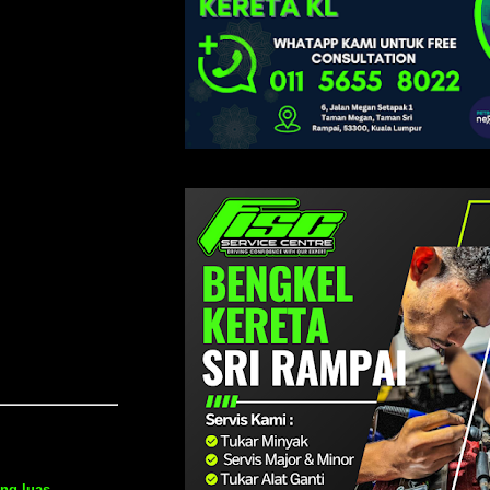
ang luas
.