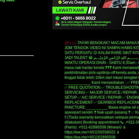
@f.i.s.c
TAYAR BENGKAK? MACAM MANA B
JOM TENGOK VIDEO NI SAMPAI HABIS KIT
SATU PERSATU 😉 KALINI RARE SIKIT KIT
JADI TALENT 😂 ‎‎‎ﺑِﺴْــــــــــــــــﻢِ ﺍﻟﻠﻪِ ﺍﻟﺮَّﺣْﻤَﻦِ ﺍﻟﺮَّﺣِﻴْـــﻢ
WAKTU OPERASI ISNIN - SABTU 9.30am - 
masa nak hantar kereta ❓❓❓ Kami menawar
perkhidmatan pick-up/drop-off kereta anda,
tinggal tidak lebih 10km dari lokasi bengkel
____________ Kami menyediakan : ✅ FR
✅ FREE QUOTATION ✅ TROUBLESHOOTIN
SERVICING ✅ MAJOR SERVICE / REPAIR
SETUP ✅ A/C SERVICE / REPAIR ✅ ENGIN
REPLACEMENT ✅ GEARBOX REPLACEME
PANCTURE __________ Bawa engine oil se
sparepart sendiri ❓ Nak upah pasang ❓ ✅ K
‼️ (Tiada warranty kerosakkan selepas pe
dilakukan) Booking appointment 📞 📌011-
(Farris) 📌011-62890508 (Ikhwan) 📱
https://wa.me/+601156558022 📱
https://wa.me/+601162890508