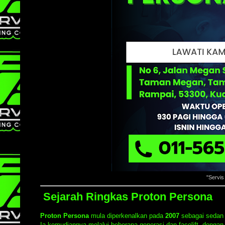
"Servi
Sejarah Ringkas Proton Persona
Proton Persona
mula diperkenalkan pada
2007
sebagai sedan 
Ia kemudiannya melalui beberapa generasi dan facelift, denga