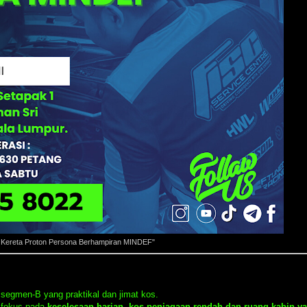
s Kereta Proton Persona Berhampiran MINDEF"
segmen-B yang praktikal dan jimat kos.
n fokus pada
keselesaan harian, kos penjagaan rendah dan ruang kabin y