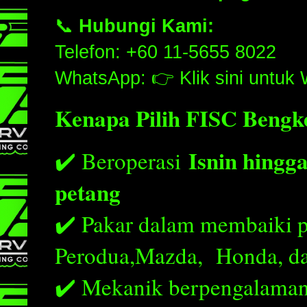
📞
Hubungi Kami:
Telefon: +60 11-5655 8022
WhatsApp: 👉
Klik sini untu
Kenapa Pilih FISC Bengk
Isnin hingg
✔️ Beroperasi
petang
✔️ Pakar dalam membaiki pel
Perodua,Mazda, Honda, da
✔️ Mekanik berpengalaman