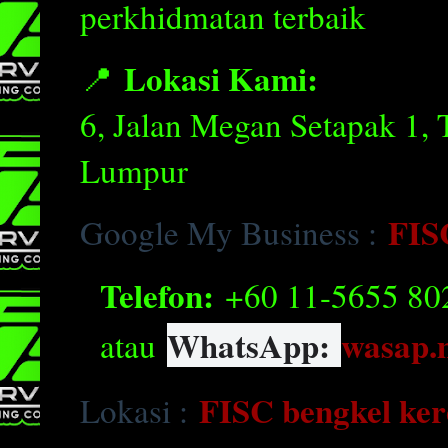
perkhidmatan terbaik
Lokasi Kami:
📍
6, Jalan Megan Setapak 1,
Lumpur
FIS
Google My Business :
Telefon:
+60 11-5655 80
WhatsApp:
wasap.
atau
FISC bengkel ke
Lokasi :