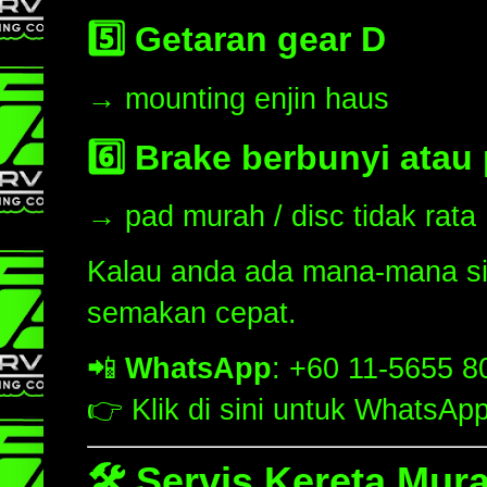
5️⃣ Getaran gear D
→ mounting enjin haus
6️⃣ Brake berbunyi atau
→ pad murah / disc tidak rata
Kalau anda ada mana-mana si
semakan cepat.
📲
WhatsApp
: +60 11-5655 8
👉
Klik di sini untuk WhatsAp
🛠️
Servis Kereta Mur