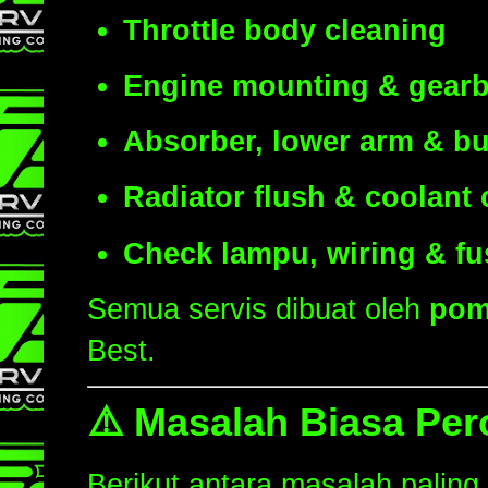
Throttle body cleaning
Engine mounting & gear
Absorber, lower arm & b
Radiator flush & coolant
Check lampu, wiring & fu
Semua servis dibuat oleh
pom
Best.
⚠️
Masalah Biasa Per
Berikut antara masalah paling