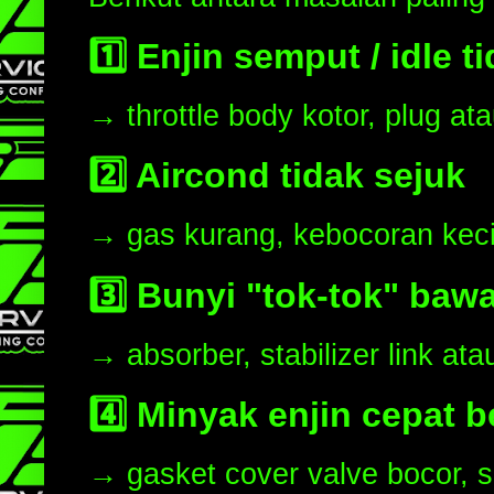
1️⃣ Enjin semput / idle ti
→ throttle body kotor, plug at
2️⃣ Aircond tidak sejuk
→ gas kurang, kebocoran kec
3️⃣ Bunyi "tok-tok" baw
→ absorber, stabilizer link at
4️⃣ Minyak enjin cepat 
→ gasket cover valve bocor, s