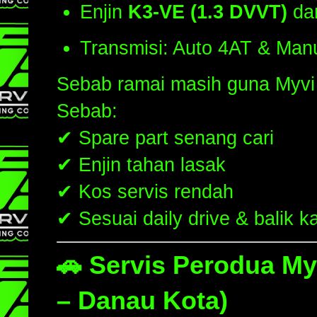
Enjin
K3-VE (1.3 DVVT)
da
Transmisi: Auto 4AT & Man
Sebab ramai masih guna Myv
Sebab:
✔ Spare part senang cari
✔ Enjin tahan lasak
✔ Kos servis rendah
✔ Sesuai daily drive & balik 
🚗 Servis Perodua My
– Danau Kota)