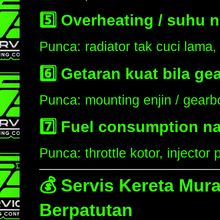
5️⃣
Overheating / suhu na
Punca: radiator tak cuci lama, 
6️⃣
Getaran kuat bila ge
Punca: mounting enjin / gearb
7️⃣
Fuel consumption na
Punca: throttle kotor, injector 
💰 Servis Kereta Mur
Berpatutan