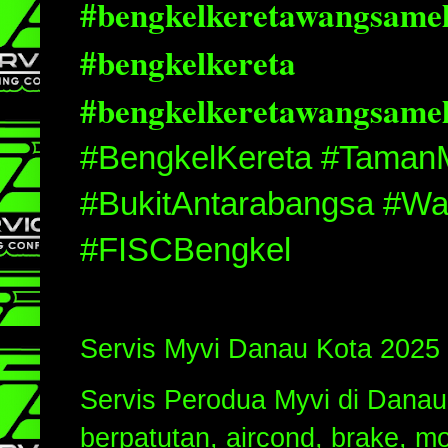
#bengkelkeretawangsamel
#bengkelkereta
#bengkelkeretawangsame
#BengkelKereta #Taman
#BukitAntarabangsa #W
#FISCBengkel
Servis Myvi Danau Kota 2025
Servis Perodua Myvi di Dana
berpatutan, aircond, brake, mo