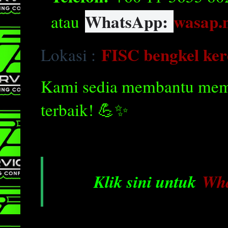
WhatsApp:
wasap.
atau
FISC bengkel ke
Lokasi :
Kami sedia membantu mema
terbaik! 💪✨
Klik sini untuk
Wh