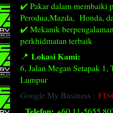
✔️ Pakar dalam membaiki pel
Perodua,Mazda, Honda, da
✔️ Mekanik berpengalaman
perkhidmatan terbaik
Lokasi Kami:
📍
6, Jalan Megan Setapak 1,
Lumpur
FIS
Google My Business :
Telefon:
+60 11-5655 80