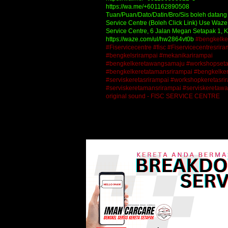
https://wa.me/+601162890508
Tuan/Puan/Dato/Datin/Bro/Sis boleh datang 
Service Centre (Boleh Click Link) Use Waze t
Service Centre, 6 Jalan Megan Setapak 1, 
https://waze.com/ul/hw2864vt0b
#bengkelke
#Fiservicecentre
#fisc
#Fiservicecentresrira
#bengkelsrirampai
#mekanikarirampai
#bengkelkeretawangsamaju
#workshopset
#bengkelkeretatamansrirampai
#bengkelker
#serviskeretasrirampai
#workshopkeretasri
#serviskeretamansrirampai
#serviskeretaw
original sound - FISC SERVICE CENTRE