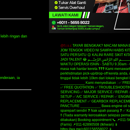
lebih ringan dan
@f.i.s.c
TAYAR BENGKAK? MACAM MANA B
JOM TENGOK VIDEO NI SAMPAI HABIS KIT
SATU PERSATU 😉 KALINI RARE SIKIT KIT
JADI TALENT 😂 ‎‎‎ﺑِﺴْــــــــــــــــﻢِ ﺍﻟﻠﻪِ ﺍﻟﺮَّﺣْﻤَﻦِ ﺍﻟﺮَّﺣِﻴْـــﻢ
WAKTU OPERASI ISNIN - SABTU 9.30am - 
masa nak hantar kereta ❓❓❓ Kami menawar
perkhidmatan pick-up/drop-off kereta anda,
enderaan, ia
tinggal tidak lebih 10km dari lokasi bengkel
____________ Kami menyediakan : ✅ FR
✅ FREE QUOTATION ✅ TROUBLESHOOTIN
SERVICING ✅ MAJOR SERVICE / REPAIR
SETUP ✅ A/C SERVICE / REPAIR ✅ ENGIN
REPLACEMENT ✅ GEARBOX REPLACEME
PANCTURE __________ Bawa engine oil se
sparepart sendiri ❓ Nak upah pasang ❓ ✅ K
‼️ (Tiada warranty kerosakkan selepas pe
dilakukan) Booking appointment 📞 📌011-
(Farris) 📌011-62890508 (Ikhwan) 📱
https://wa.me/+601156558022 📱