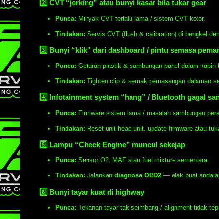
2️⃣ CVT “jerking” atau bunyi kasar bila tukar gear
Punca:
Minyak CVT terlalu lama / sistem CVT kotor.
Tindakan:
Servis CVT (flush & calibration) di bengkel d
3️⃣ Bunyi “klik” dari dashboard / pintu semasa pem
Punca:
Getaran plastik & sambungan panel dalam kabin l
Tindakan:
Tighten clip & semak pemasangan dalaman se
4️⃣ Infotainment system “hang” / Bluetooth gagal s
Punca:
Firmware sistem lama / masalah sambungan peran
Tindakan:
Reset unit head unit, update firmware atau tuk
5️⃣ Lampu “Check Engine” muncul sekejap
Punca:
Sensor O2, MAF atau fuel mixture sementara.
Tindakan:
Jalankan
diagnosa OBD2
— elak buat andaia
6️⃣ Bunyi tayar kuat di highway
Punca:
Tekanan tayar tak seimbang / alignment tidak tep