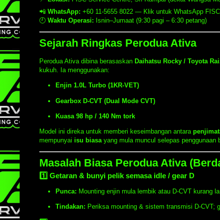
📲
WhatsApp:
+60 11-5655 8022 —
Klik untuk WhatsApp FISC
🕘
Waktu Operasi:
Isnin–Jumaat (9:30 pagi – 6:30 petang)
Sejarah Ringkas Perodua Ativa
Perodua Ativa dibina berasaskan
Daihatsu Rocky / Toyota Ra
kukuh. Ia menggunakan:
Enjin 1.0L Turbo (1KR-VET)
Gearbox D-CVT (Dual Mode CVT)
Kuasa 98 hp / 140 Nm tork
Model ini direka untuk memberi keseimbangan antara
penjimat
mempunyai
isu biasa
yang mula muncul selepas penggunaan b
Masalah Biasa Perodua Ativa (Ber
1️⃣ Getaran & bunyi pelik semasa idle / gear D
Punca:
Mounting enjin mula lembik atau D-CVT kurang la
Tindakan:
Periksa mounting & sistem transmisi D-CVT; ga