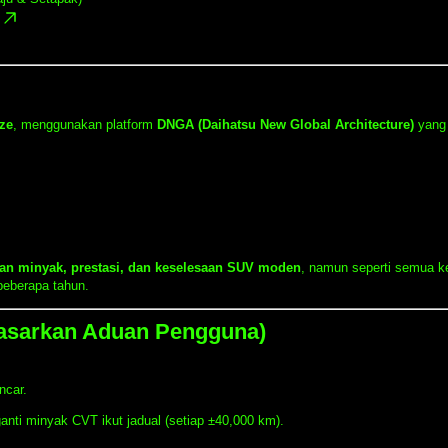
ize
, menggunakan platform
DNGA (Daihatsu New Global Architecture)
yang 
an minyak, prestasi, dan keselesaan SUV moden
, namun seperti semua k
eberapa tahun.
dasarkan Aduan Pengguna)
ncar.
nti minyak CVT ikut jadual (setiap ±40,000 km).