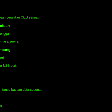
engan peralatan OBD sesuai.
anduan
onggar.
masa servis.
ambung
ti.
ar USB port.
n tanpa bacaan data sebenar.
at.