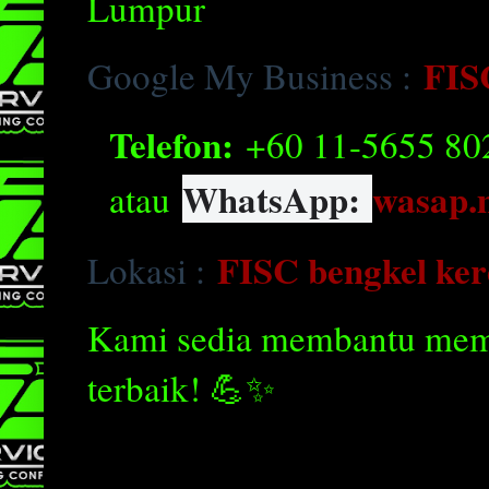
Lumpur
FIS
Google My Business :
Telefon:
+60 11-5655 80
WhatsApp:
wasap.
atau
FISC bengkel ke
Lokasi :
Kami sedia membantu mema
terbaik! 💪✨