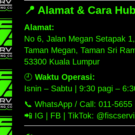
📍
Alamat & Cara Hu
Alamat:
No 6, Jalan Megan Setapak 1,
Taman Megan, Taman Sri Ram
53300 Kuala Lumpur
🕘
Waktu Operasi:
Isnin – Sabtu | 9:30 pagi – 6:
📞 WhatsApp / Call:
011-5655
📲 IG | FB | TikTok: @fiscserv