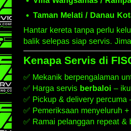
Villa Wangsamas / Rampa
Taman Melati / Danau Ko
Hantar kereta tanpa perlu kel
balik selepas siap servis. Jim
Kenapa Servis di FIS
✅ Mekanik berpengalaman unt
✅ Harga servis
berbaloi
– iku
✅ Pickup & delivery percuma
✅ Pemeriksaan menyeluruh + n
✅ Ramai pelanggan repeat & b