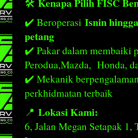
Kenapa Pilih FISC Ben
🛠️
Isnin hingg
✔️ Beroperasi
petang
✔️ Pakar dalam membaiki pel
Perodua,Mazda, Honda, da
✔️ Mekanik berpengalaman
perkhidmatan terbaik
Lokasi Kami:
📍
6, Jalan Megan Setapak 1,