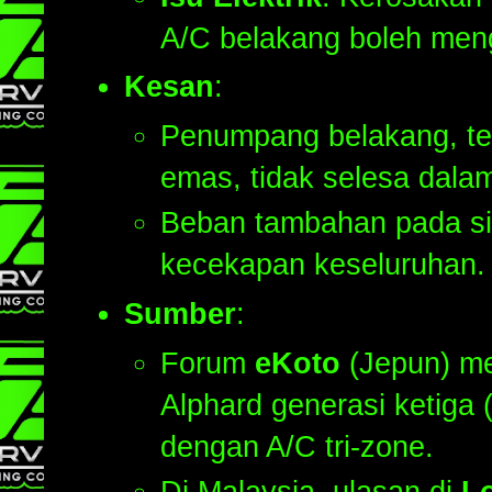
A/C belakang boleh men
Kesan
:
Penumpang belakang, te
emas, tidak selesa dala
Beban tambahan pada s
kecekapan keseluruhan.
Sumber
:
Forum
eKoto
(Jepun) me
Alphard generasi ketiga
dengan A/C tri-zone.
Di Malaysia, ulasan di
L