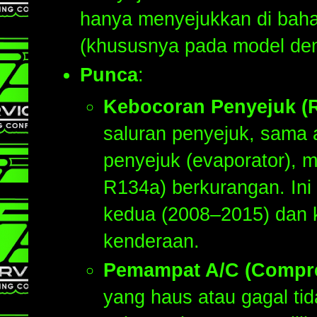
hanya menyejukkan di bahag
(khususnya pada model deng
Punca
:
Kebocoran Penyejuk (R
saluran penyejuk, sama 
penyejuk (evaporator), 
R134a) berkurangan. Ini 
kedua (2008–2015) dan k
kenderaan.
Pemampat A/C (Compre
yang haus atau gagal t