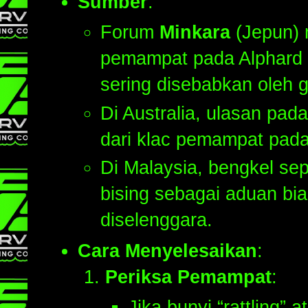
Sumber
:
Forum
Minkara
(Jepun) m
pemampat pada Alphard 
sering disebabkan oleh 
Di Australia, ulasan pad
dari klac pemampat pada 
Di Malaysia, bengkel sep
bising sebagai aduan bia
diselenggara.
Cara Menyelesaikan
:
Periksa Pemampat
:
Jika bunyi “rattling” 