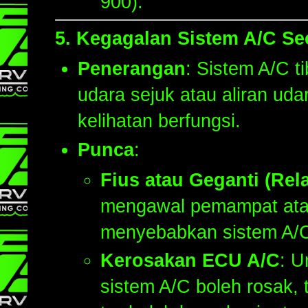
900).
5.
Kegagalan Sistem A/C Sec
Penerangan
: Sistem A/C t
udara sejuk atau aliran ud
kelihatan berfungsi.
Punca
:
Fius atau Geganti (Rel
mengawal pemampat atau
menyebabkan sistem A/C
Kerosakan ECU A/C
: U
sistem A/C boleh rosak,