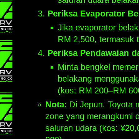
Periksa Evaporator B
Jika evaporator bela
RM 2,500, termasuk t
Periksa Pendawaian d
Minta bengkel memer
belakang menggunakan 
(kos: RM 200–RM 60
Nota
: Di Jepun, Toyota
zone yang merangkumi d
saluran udara (kos: ¥2