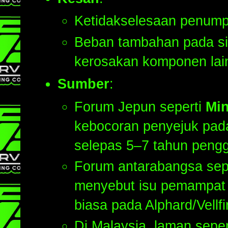
Ketidakselesaan penump
Beban tambahan pada s
kerosakan komponen lai
Sumber
:
Forum Jepun seperti
Mi
kebocoran penyejuk pad
selepas 5–7 tahun peng
Forum antarabangsa sep
menyebut isu pemampat 
biasa pada Alphard/Vellfi
Di Malaysia, laman sepe