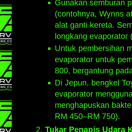
Gunakan semburan pe
(contohnya, Wynns at
alat ganti kereta. Se
longkang evaporator
Untuk pembersihan m
evaporator untuk pe
800, bergantung pada
Di Jepun, bengkel T
evaporator menggunak
menghapuskan bakter
RM 450–RM 750).
Tukar Penapis Udara 