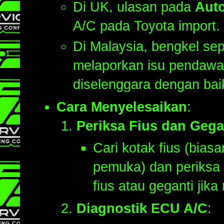
Di UK, ulasan pada
Aut
A/C pada Toyota import.
Di Malaysia, bengkel sep
melaporkan isu pendawai
diselenggara dengan bai
Cara Menyelesaikan
:
Periksa Fius dan Gega
Cari kotak fius (bias
pemuka) dan periksa 
fius atau geganti jik
Diagnostik ECU A/C
: