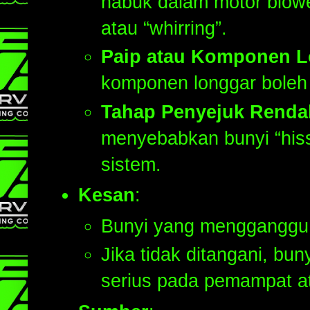
habuk dalam motor blowe
atau “whirring”.
Paip atau Komponen 
komponen longgar boleh m
Tahap Penyejuk Renda
menyebabkan bunyi “his
sistem.
Kesan
:
Bunyi yang mengganggu
Jika tidak ditangani, bu
serius pada pemampat at