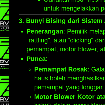
untuk mengelakkan p
3.
Bunyi Bising dari Sistem A
Penerangan
: Pemilik melap
“rattling”, atau “clicking” 
pemampat, motor blower, at
Punca
:
Pemampat Rosak
: Gal
haus boleh menghasilkan b
pemampat yang longgar b
Motor Blower Kotor at