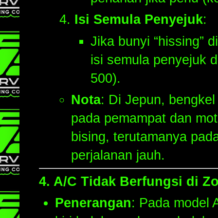
Isi Semula Penyejuk
:
Jika bunyi “hissing” 
isi semula penyejuk
500).
Nota
: Di Jepun, bengke
pada pemampat dan moto
bising, terutamanya pad
perjalanan jauh.
4.
A/C Tidak Berfungsi di Z
Penerangan
: Pada model A