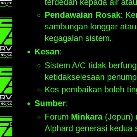
terdedah kepada air atau 
Pendawaian Rosak
: Ke
sambungan longgar atau
kegagalan sistem.
Kesan
:
Sistem A/C tidak berfun
ketidakselesaan penump
Kos pembaikan boleh ting
Sumber
:
Forum
Minkara
(Jepun) 
Alphard generasi kedua 