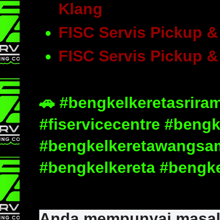
Klang
FISC Servis Pickup &
FISC Servis Pickup 
🚗
#bengkelkeretasriram
#fiservicecentre #beng
#bengkelkeretawangsam
#bengkelkereta #bengk
Anda mempunyai masalah