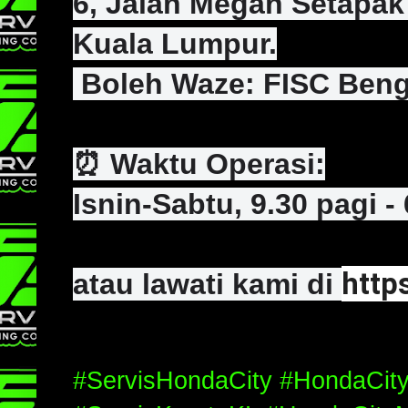
6, Jalan Megan Setapak 
Kuala Lumpur.
️ Boleh Waze: FISC Beng
⏰ Waktu Operasi:
Isnin-Sabtu, 9.30 pagi -
http
atau lawati kami di
#ServisHondaCity #HondaCit