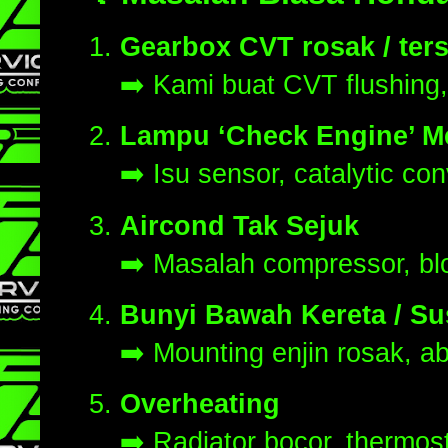
Gearbox CVT rosak / ters
➡️ Kami buat CVT flushing,
Lampu ‘Check Engine’ M
➡️ Isu sensor, catalytic conv
Aircond Tak Sejuk
➡️ Masalah compressor, blo
Bunyi Bawah Kereta / S
➡️ Mounting enjin rosak, a
Overheating
➡️ Radiator bocor, thermost