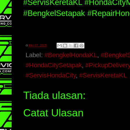
#ServisKeretaKL #HondaCityM
#BengkelSetapak #RepairHon
di
Mei 07, 2025
Label:
#BengkelHondaKL
,
#Bengkel
#HondaCitySetapak
,
#PickupDelive
#ServisHondaCity
,
#ServisKeretaKL
Tiada ulasan:
Catat Ulasan