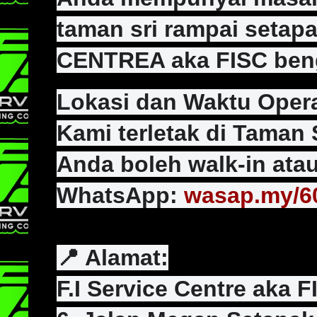
taman sri rampai setapa
CENTREA aka FISC bengk
Lokasi dan Waktu Oper
Kami terletak di Taman 
Anda boleh walk-in ata
WhatsApp:
wasap.my/6
📍 Alamat:
F.I Service Centre aka 