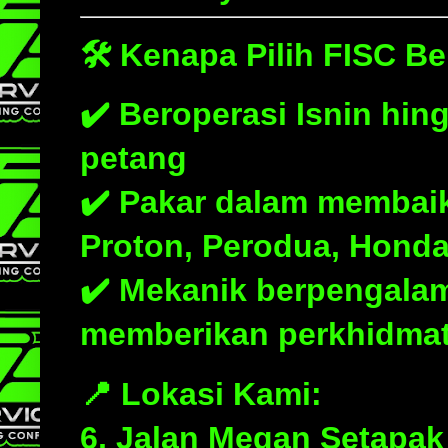
🛠️
Kenapa Pilih FISC Be
✔️ Beroperasi
Isnin hin
petang
✔️ Pakar dalam membaiki
Proton, Perodua, Honda
✔️ Mekanik berpengalam
memberikan perkhidmat
📍
Lokasi Kami:
6, Jalan Megan Setapak