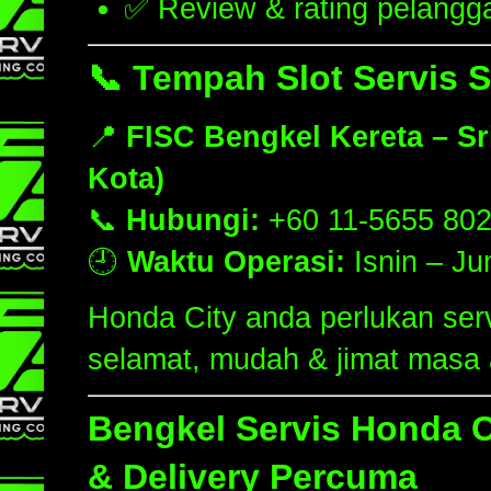
✅ Review & rating pelangga
📞
Tempah Slot Servis 
📍
FISC Bengkel Kereta – S
Kota)
📞
Hubungi:
+60 11-5655 80
🕘
Waktu Operasi:
Isnin – Ju
Honda City anda perlukan serv
selamat, mudah & jimat masa
Bengkel Servis Honda C
& Delivery Percuma