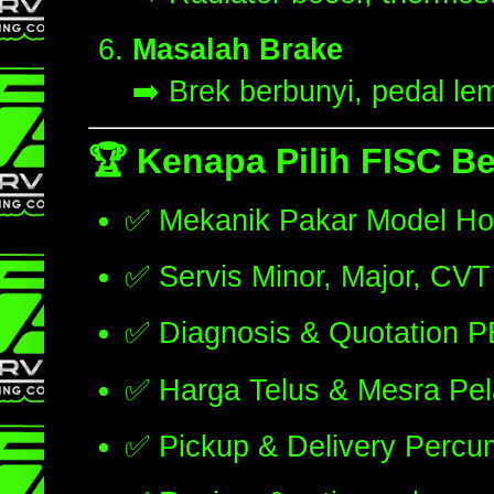
Masalah Brake
➡️ Brek berbunyi, pedal lem
🏆
Kenapa Pilih FISC B
✅ Mekanik Pakar Model H
✅ Servis Minor, Major, CVT 
✅ Diagnosis & Quotation
✅ Harga Telus & Mesra Pe
✅ Pickup & Delivery Percu