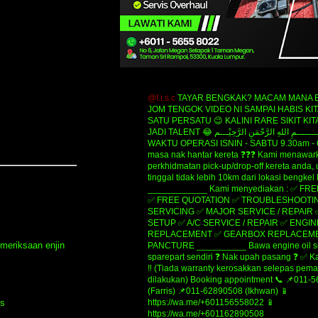
@f.i.s.c
TAYAR BENGKAK? MACAM MANA B
JOM TENGOK VIDEO NI SAMPAI HABIS KIT
SATU PERSATU 😉 KALINI RARE SIKIT KIT
JADI TALENT 😂 ‎‎‎ﺑِﺴْــــــــــــــــﻢِ ﺍﻟﻠﻪِ ﺍﻟﺮَّﺣْﻤَﻦِ ﺍﻟﺮَّﺣِﻴْـــﻢ
WAKTU OPERASI ISNIN - SABTU 9.30am - 
masa nak hantar kereta ❓❓❓ Kami menawar
perkhidmatan pick-up/drop-off kereta anda,
tinggal tidak lebih 10km dari lokasi bengkel
____________ Kami menyediakan : ✅ FR
✅ FREE QUOTATION ✅ TROUBLESHOOTIN
SERVICING ✅ MAJOR SERVICE / REPAIR
SETUP ✅ A/C SERVICE / REPAIR ✅ ENGIN
REPLACEMENT ✅ GEARBOX REPLACEME
meriksaan enjin
PANCTURE __________ Bawa engine oil se
sparepart sendiri ❓ Nak upah pasang ❓ ✅ K
‼️ (Tiada warranty kerosakkan selepas pe
dilakukan) Booking appointment 📞 📌011-
(Farris) 📌011-62890508 (Ikhwan) 📱
is
https://wa.me/+601156558022 📱
https://wa.me/+601162890508