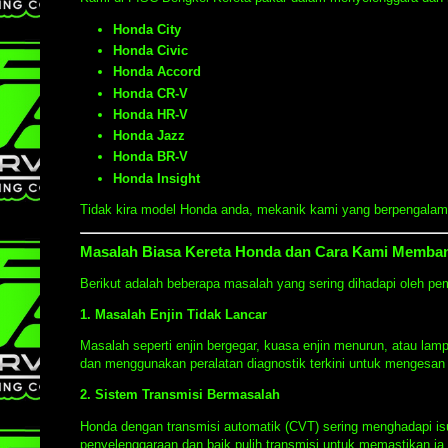
Honda City
Honda Civic
Honda Accord
Honda CR-V
Honda HR-V
Honda Jazz
Honda BR-V
Honda Insight
Tidak kira model Honda anda, mekanik kami yang berpengalam
Masalah Biasa Kereta Honda dan Cara Kami Memba
Berikut adalah beberapa masalah yang sering dihadapi oleh p
1.
Masalah Enjin Tidak Lancar
Masalah seperti enjin bergegar, kuasa enjin menurun, atau la
dan menggunakan peralatan diagnostik terkini untuk mengesan
2.
Sistem Transmisi Bermasalah
Honda dengan transmisi automatik (CVT) sering menghadapi is
penyelenggaraan dan baik pulih transmisi untuk memastikan ia b