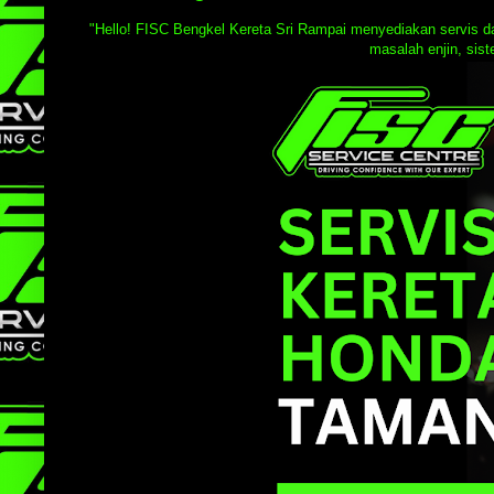
"Hello! FISC Bengkel Kereta Sri Rampai menyediakan servis dan
masalah enjin, sist