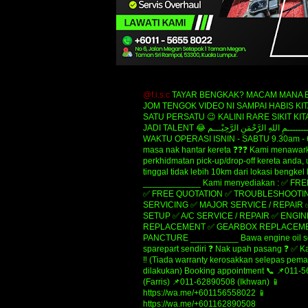
@f.i.s.c
TAYAR BENGKAK? MACAM MANA B
JOM TENGOK VIDEO NI SAMPAI HABIS KIT
SATU PERSATU 😉 KALINI RARE SIKIT KIT
JADI TALENT 😂 ‎‎‎ﺑِﺴْــــــــــــــــﻢِ ﺍﻟﻠﻪِ ﺍﻟﺮَّﺣْﻤَﻦِ ﺍﻟﺮَّﺣِﻴْـــﻢ
WAKTU OPERASI ISNIN - SABTU 9.30am - 
masa nak hantar kereta ❓❓❓ Kami menawar
perkhidmatan pick-up/drop-off kereta anda,
tinggal tidak lebih 10km dari lokasi bengkel
____________ Kami menyediakan : ✅ FR
✅ FREE QUOTATION ✅ TROUBLESHOOTIN
SERVICING ✅ MAJOR SERVICE / REPAIR
SETUP ✅ A/C SERVICE / REPAIR ✅ ENGIN
REPLACEMENT ✅ GEARBOX REPLACEME
PANCTURE __________ Bawa engine oil se
sparepart sendiri ❓ Nak upah pasang ❓ ✅ K
‼️ (Tiada warranty kerosakkan selepas pe
dilakukan) Booking appointment 📞 📌011-
(Farris) 📌011-62890508 (Ikhwan) 📱
https://wa.me/+601156558022 📱
https://wa.me/+601162890508