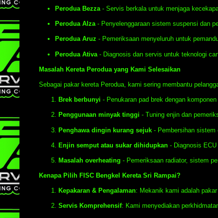
Perodua Bezza
- Servis berkala untuk menjaga kecekapan
Perodua Alza
- Penyelenggaraan sistem suspensi dan pe
Perodua Aruz
- Pemeriksaan menyeluruh untuk pemandu
Perodua Ativa
- Diagnosis dan servis untuk teknologi ca
Masalah Kereta Perodua yang Kami Selesaikan
Sebagai pakar kereta Perodua, kami sering membantu pelangga
Brek berbunyi
- Penukaran pad brek dengan komponen b
Penggunaan minyak tinggi
- Tuning enjin dan pemerik
Penghawa dingin kurang sejuk
- Pembersihan sistem 
Enjin semput atau sukar dihidupkan
- Diagnosis ECU 
Masalah overheating
- Pemeriksaan radiator, sistem pe
Kenapa Pilih FISC Bengkel Kereta Sri Rampai?
Kepakaran & Pengalaman
: Mekanik kami adalah pakar
Servis Komprehensif
: Kami menyediakan perkhidmatan