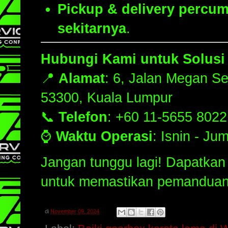
Pickup & delivery percu
sekitarnya
.
Hubungi Kami untuk Solusi
📍
Alamat
: 6, Jalan Megan S
53300, Kuala Lumpur
📞
Telefon
: +60 11-5655 8022
⌚
Waktu Operasi
: Isnin - Ju
Jangan tunggu lagi! Dapatka
untuk memastikan pemanduan 
di
November 09, 2024