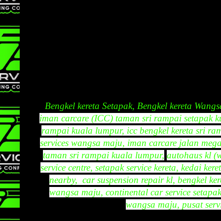
Bengkel kereta Setapak, Bengkel kereta Wangs
iman carcare (ICC) taman sri rampai setapak k
rampai kuala lumpur, icc bengkel kereta sri ra
services wangsa maju, iman carcare jalan megan
taman sri rampai kuala lumpur,
autohaus kl (w
service centre, setapak service kereta, kedai ke
nearby,  car suspension repair kl, bengkel ker
wangsa maju, continental car service setapak
wangsa maju, pusat servi