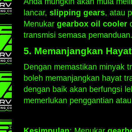
Anda mungkin akan mula meliha
lancar,
slipping gears
, atau 
Menukar
gearbox oil cooler
d
transmisi semasa pemanduan
5.
Memanjangkan Hayat
Dengan memastikan minyak tr
boleh memanjangkan hayat tra
dengan baik akan berfungsi l
memerlukan penggantian atau
Kesimpulan
: Menukar
gearbo