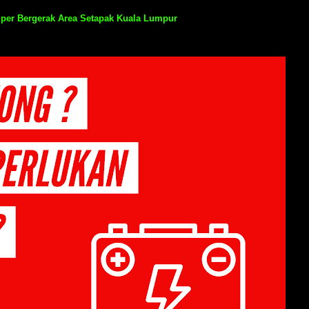
per Bergerak Area Setapak Kuala Lumpur