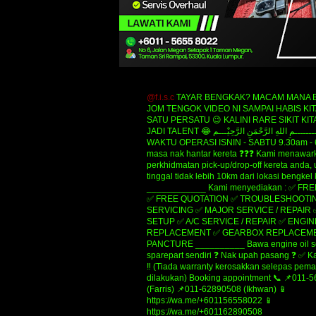
@f.i.s.c
TAYAR BENGKAK? MACAM MANA B
JOM TENGOK VIDEO NI SAMPAI HABIS KIT
SATU PERSATU 😉 KALINI RARE SIKIT KIT
JADI TALENT 😂 ‎‎‎ﺑِﺴْــــــــــــــــﻢِ ﺍﻟﻠﻪِ ﺍﻟﺮَّﺣْﻤَﻦِ ﺍﻟﺮَّﺣِﻴْـــﻢ
WAKTU OPERASI ISNIN - SABTU 9.30am - 
masa nak hantar kereta ❓❓❓ Kami menawar
perkhidmatan pick-up/drop-off kereta anda,
tinggal tidak lebih 10km dari lokasi bengkel
____________ Kami menyediakan : ✅ FR
✅ FREE QUOTATION ✅ TROUBLESHOOTIN
SERVICING ✅ MAJOR SERVICE / REPAIR
SETUP ✅ A/C SERVICE / REPAIR ✅ ENGIN
REPLACEMENT ✅ GEARBOX REPLACEME
PANCTURE __________ Bawa engine oil se
sparepart sendiri ❓ Nak upah pasang ❓ ✅ K
‼️ (Tiada warranty kerosakkan selepas pe
dilakukan) Booking appointment 📞 📌011-
(Farris) 📌011-62890508 (Ikhwan) 📱
https://wa.me/+601156558022 📱
https://wa.me/+601162890508